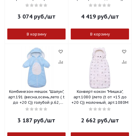
до+25 С)) молочный,
блюмираж ,арт.1054Б
арт.1057М
3 074
руб.
/шт
4 419
руб.
/шт
В корзину
В корзину
Комбинезон-мешок "Шалун",
Конверт-кокон "Мишка",
арт.191 (весна,осень,лето ( t
арт.1080 (лето (t от +15 до
до +20 С)) голубой р.62,
+20 С)) молочный, арт.1080М
арт.191Г-62
3 187
руб.
/шт
2 662
руб.
/шт