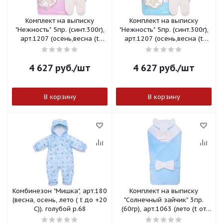
Комплект на выписку
Комплект на выписку
"Нежность" 5пр. (синт.300г),
"Нежность" 5пр. (синт.300г),
арт.1207 (осень,весна (t
арт.1207 (осень,весна (t
от+10 до-15 С)) Розовый
от+10 до-15 С)) Голубой
4 627
руб.
/шт
4 627
руб.
/шт
В корзину
В корзину
Комбинезон "Мишка", арт.180
Комплект на выписку
(весна, осень, лето ( t до +20
"Солнечный зайчик" 3пр.
С)). голубой р.68
(60гр), арт.1063 (лето (t от
+10 до+25 С)) голубой,