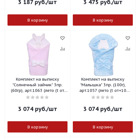
3 187
руб.
/шт
3 475
руб.
/шт
В корзину
В корзину
Комплект на выписку
Комплект на выписку
"Солнечный зайчик" 3пр.
"Малышка" 3пр. (100г),
(60гр), арт.1063 (лето (t от
арт.1057 (лето (t от+10
+10 до+25 С)) розовый,
до+25 С)) голубой, арт.1057Г
арт.1063Р
3 074
руб.
/шт
3 074
руб.
/шт
В корзину
В корзину