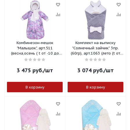
Комбинезон-мешок
Комплект на выписку
"Малышок", арт.511
"Солнечный зайчик" 3пр.
(весна,осень ( t от -10 до
(60гр), арт.1063 (лето (t от
+10 С)) сиреневый р.62,
+10 до+25 С)) серый
арт.511С-62
3 475
руб.
/шт
3 074
руб.
/шт
В корзину
В корзину