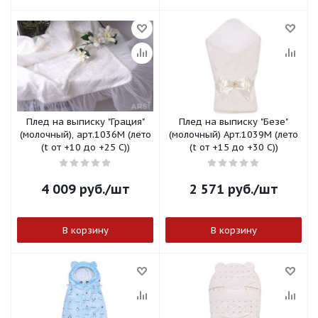
Плед на выписку "Грация"
Плед на выписку "Безе"
(молочный), арт.1036М (лето
(молочный) Арт.1039М (лето
(t от +10 до +25 С))
(t от +15 до +30 С))
4 009
руб.
/шт
2 571
руб.
/шт
В корзину
В корзину