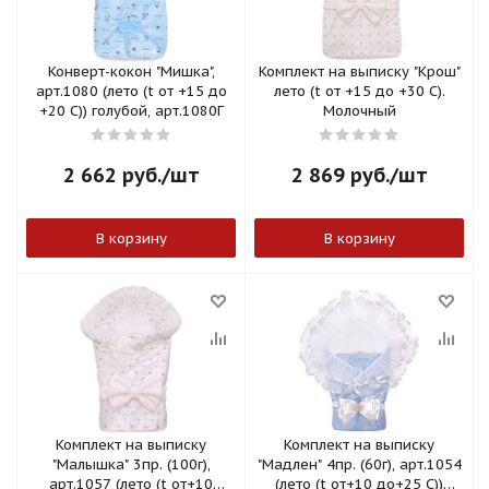
Конверт-кокон "Мишка",
Комплект на выписку "Крош"
арт.1080 (лето (t от +15 до
лето (t от +15 до +30 С).
+20 С)) голубой, арт.1080Г
Молочный
2 662
руб.
/шт
2 869
руб.
/шт
В корзину
В корзину
Комплект на выписку
Комплект на выписку
"Малышка" 3пр. (100г),
"Мадлен" 4пр. (60г), арт.1054
арт.1057 (лето (t от+10
(лето (t от+10 до+25 С))