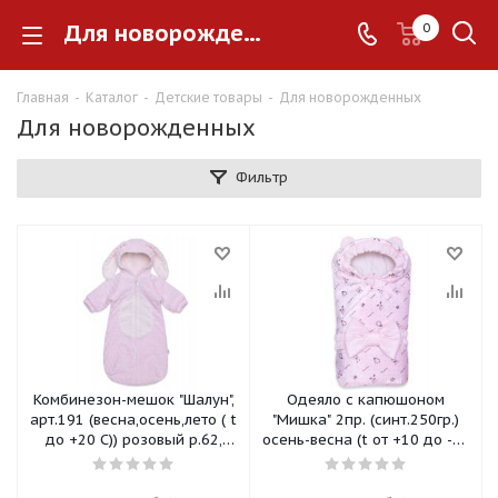
Для новорожденных
0
Главная
-
Каталог
-
Детские товары
-
Для новорожденных
Для новорожденных
Фильтр
Комбинезон-мешок "Шалун",
Одеяло с капюшоном
арт.191 (весна,осень,лето ( t
"Мишка" 2пр. (синт.250гр.)
до +20 С)) розовый р.62,
осень-весна (t от +10 до -10
арт.191Р-62
С) розовый