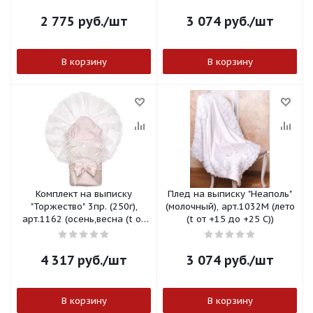
арт.1063Г
2 775
руб.
/шт
3 074
руб.
/шт
В корзину
В корзину
Комплект на выписку
Плед на выписку "Неаполь"
"Торжество" 3пр. (250г),
(молочный), арт.1032М (лето
арт.1162 (осень,весна (t от
(t от +15 до +25 С))
+15 до -10 С)) Латте
4 317
руб.
/шт
3 074
руб.
/шт
В корзину
В корзину