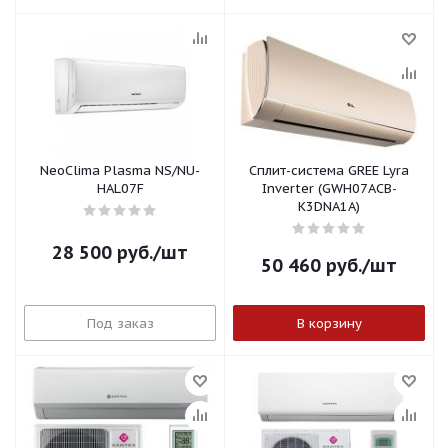
NeoClima Plasma NS/NU-
Сплит-система GREE Lyra
HAL07F
Inverter (GWH07ACB-
K3DNA1A)
28 500
руб.
/шт
50 460
руб.
/шт
Под заказ
В корзину