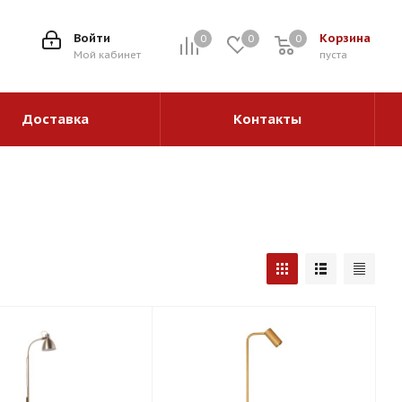
1
Войти
Корзина
0
0
0
0
Мой кабинет
пуста
Доставка
Контакты