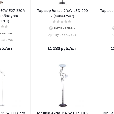
60W E27 220 V
Торшер Эдгар 2*6W LED 220
Торшер 
з абажура)
V (408042502)
1201)
Нет в наличии
 наличии
Артикул: 55717823
А
61312796
б.
/шт
11 180
руб.
/шт
1
 1*5W LED 220
Торшер Аида 2*40W E27 220V
Торшер