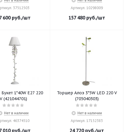
Нет в наличии
Нет в наличии
ртикул: 37512503
Артикул: 10298009
7 600
руб.
/шт
157 480
руб.
/шт
Букет 1*40W E27 220
Торшер Алоэ 3*5W LED 220 V
V (421044701)
(705040303)
Нет в наличии
Нет в наличии
ртикул: 46374510
Артикул: 17152383
7 010
руб.
/шт
24 720
руб.
/шт