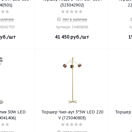
40501)
(323042902)
22
 наличии
Нет в наличии
76042703
Артикул: 54409806
А
уб.
/шт
41 450
руб.
/шт
1
лия 30W LED
Торшер Чил-аут 3*5W LED 220
Торшер 
0041406)
V (725040803)