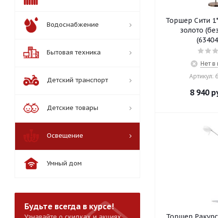
Торшер Сити 1*
Водоснабжение
золото (бе
(63404
Бытовая техника
Нет в
Артикул: 
Детский транспорт
8 940
ру
Детские товары
Освещение
Умный дом
Будьте всегда в курсе!
Торшер Ракурс
Узнавайте о скидках и акциях