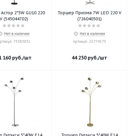
Астор 2*5W GU10 220
Торшер Призма 7W LED 220 V
V (545044702)
(726040501)
Нет в наличии
Нет в наличии
ртикул: 73383831
Артикул: 25774573
1 160
руб.
/шт
44 250
руб.
/шт
 Гэлэкси 5*40W E14
Торшер Гэлэкси 5*40W E14