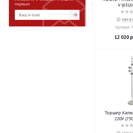
первым
V (6310
Нет в
Артикул: 
12 020
р
Торшер Капе
220V (73