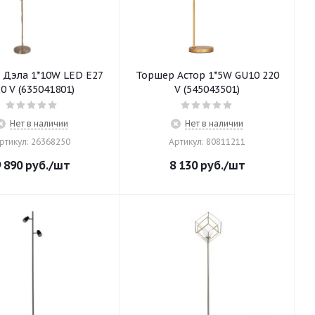
 Дэла 1*10W LED E27
Торшер Астор 1*5W GU10 220
0 V (635041801)
V (545043501)
Нет в наличии
Нет в наличии
ртикул: 26368250
Артикул: 80811211
 890
руб.
/шт
8 130
руб.
/шт