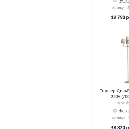
Нет в
Артикул: 
19 790
р
Торшер ДельР
220V (70
Нет в
Артикул: 
38 820
р