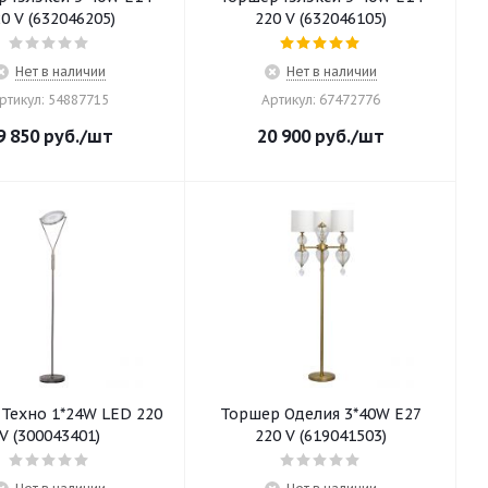
0 V (632046205)
220 V (632046105)
Нет в наличии
Нет в наличии
ртикул: 54887715
Артикул: 67472776
9 850
руб.
/шт
20 900
руб.
/шт
Техно 1*24W LED 220
Торшер Оделия 3*40W E27
V (300043401)
220 V (619041503)