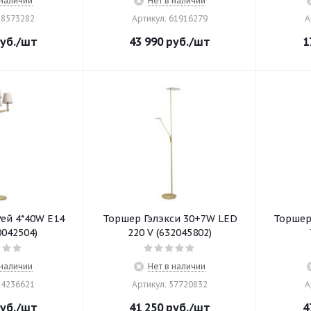
 наличии
Нет в наличии
88573282
Артикул: 61916279
А
уб.
/шт
43 990
руб.
/шт
1
ей 4*40W E14
Торшер Гэлэкси 30+7W LED
Торшер 
0042504)
220 V (632045802)
 наличии
Нет в наличии
24236621
Артикул: 57720832
А
уб.
/шт
41 250
руб.
/шт
4