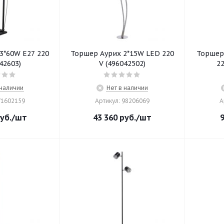
3*60W E27 220
Торшер Аурих 2*15W LED 220
Торшер
42603)
V (496042502)
22
 наличии
Нет в наличии
71602159
Артикул: 98206069
А
уб.
/шт
43 360
руб.
/шт
9