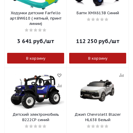
Ходунки детские Farfello
Багги ХМХ613В Синий
арт.BW610 ( мятный, принт
линии)
3 641
руб.
/шт
112 250
руб.
/шт
В корзину
В корзину
Детский электромобиль
Джип Chevrolett Blazer
B222CP синий
HL638 Белый