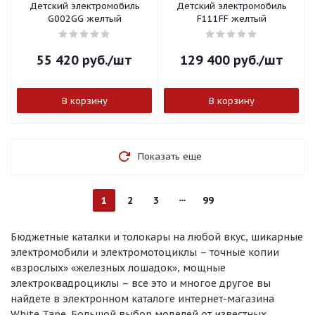
Детский электромобиль
Детский электромобиль
G002GG желтый
F111FF желтый
55 420
руб.
/шт
129 400
руб.
/шт
В корзину
В корзину
Показать еще
1
2
3
99
Бюджетные каталки и толокары на любой вкус, шикарные
электромобили и электромотоциклы – точные копии
«взрослых» «железных лошадок», мощные
электроквадроциклы – все это и многое другое вы
найдете в электронном каталоге интернет-магазина
White Tape. Большой выбор моделей от известных