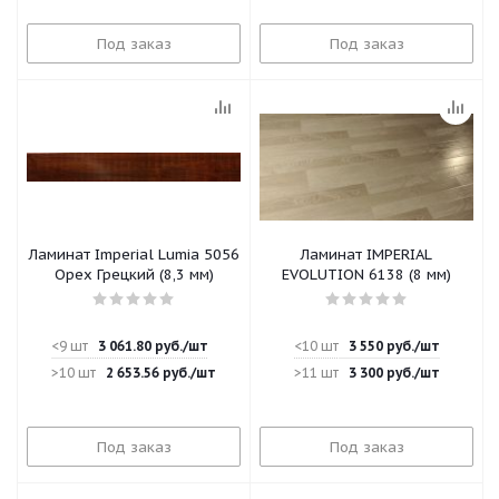
Под заказ
Под заказ
Ламинат Imperial Lumia 5056
Ламинат IMPERIAL
Орех Грецкий (8,3 мм)
EVOLUTION 6138 (8 мм)
<9 шт
3 061.80
руб.
/шт
<10 шт
3 550
руб.
/шт
>10 шт
2 653.56
руб.
/шт
>11 шт
3 300
руб.
/шт
Под заказ
Под заказ