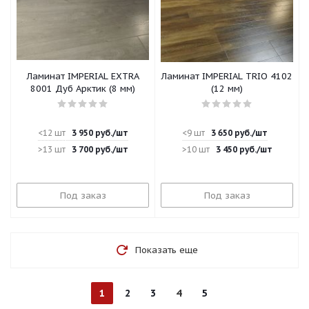
Ламинат IMPERIAL EXTRA
Ламинат IMPERIAL TRIO 4102
8001 Дуб Арктик (8 мм)
(12 мм)
<12 шт
3 950
руб.
/шт
<9 шт
3 650
руб.
/шт
>13 шт
3 700
руб.
/шт
>10 шт
3 450
руб.
/шт
Под заказ
Под заказ
Показать еще
1
2
3
4
5