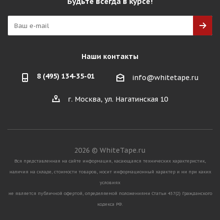
Будьте всегда в курсе!
Наши контакты
8 (495) 134-35-01
info@whitetape.ru
г. Москва, ул. Нагатинская 10
2026 © WhiteTape.ru
Вся представленная на сайте информация, касающаяся технических характеристик,
наличия на складе, стоимости товаров, носит информационный характер и ни при каких
условиях
не является публичной офертой, определяемой положениями Статьи 437(2) Гражданского
кодекса РФ.