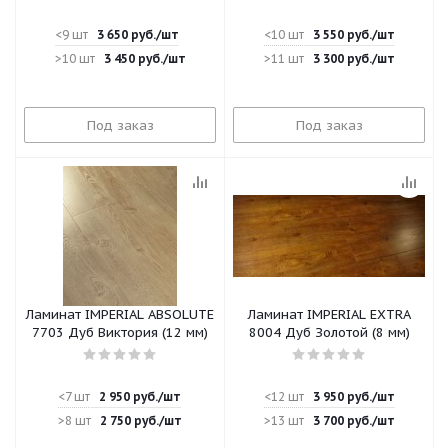
<9 шт
3 650
руб.
/шт
<10 шт
3 550
руб.
/шт
>10 шт
3 450
руб.
/шт
>11 шт
3 300
руб.
/шт
Под заказ
Под заказ
Ламинат IMPERIAL ABSOLUTE
Ламинат IMPERIAL EXTRA
7703 Дуб Виктория (12 мм)
8004 Дуб Золотой (8 мм)
<7 шт
2 950
руб.
/шт
<12 шт
3 950
руб.
/шт
>8 шт
2 750
руб.
/шт
>13 шт
3 700
руб.
/шт