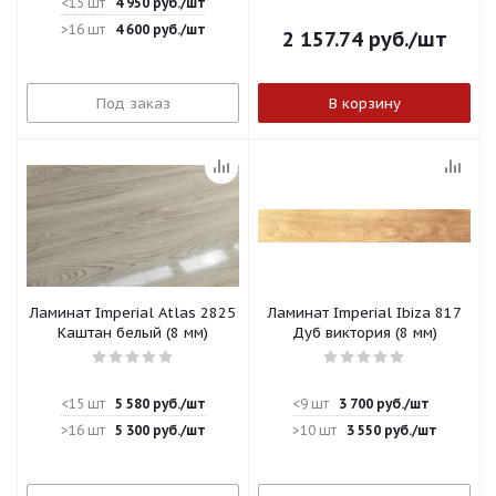
<15 шт
4 950
руб.
/шт
>16 шт
4 600
руб.
/шт
2 157.74
руб.
/шт
Под заказ
В корзину
Ламинат Imperial Atlas 2825
Ламинат Imperial Ibiza 817
Каштан белый (8 мм)
Дуб виктория (8 мм)
<15 шт
5 580
руб.
/шт
<9 шт
3 700
руб.
/шт
>16 шт
5 300
руб.
/шт
>10 шт
3 550
руб.
/шт