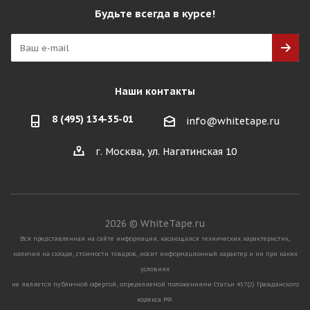
Будьте всегда в курсе!
Наши контакты
8 (495) 134-35-01
info@whitetape.ru
г. Москва, ул. Нагатинская 10
2026 © WhiteTape.ru
Вся представленная на сайте информация, касающаяся технических характеристик,
наличия на складе, стоимости товаров, носит информационный характер и ни при каких
условиях
не является публичной офертой, определяемой положениями Статьи 437(2) Гражданского
кодекса РФ.