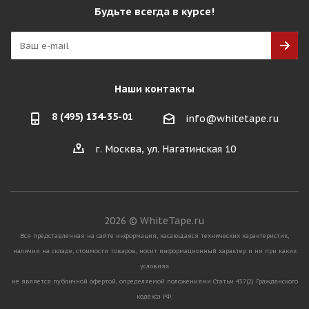
Будьте всегда в курсе!
Наши контакты
8 (495) 134-35-01
info@whitetape.ru
г. Москва, ул. Нагатинская 10
2026 © WhiteTape.ru
Вся представленная на сайте информация, касающаяся технических характеристик,
наличия на складе, стоимости товаров, носит информационный характер и ни при каких
условиях
не является публичной офертой, определяемой положениями Статьи 437(2) Гражданского
кодекса РФ.